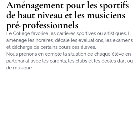
Aménagement pour les sportifs
de haut niveau et les musiciens
pré-professionnels
Le Collège favorise les carrières sportives ou artistiques. Il
aménage les horaires, décale les évaluations, les examens
et décharge de certains cours ces élèves.
Nous prenons en compte la situation de chaque élève en
partenariat avec les parents, les clubs et les écoles d’art ou
de musique.
Un programme culturel varié « Hors les murs » est
proposé aux élèves. Ils découvrent ainsi les grandes
œuvres musicales tous genres confondus et le répertoire
dramatique.
Un programme culturel varié « Hors les murs » est
proposé aux élèves. Ils découvrent ainsi les
grandes œuvres musicales tous genres confondus
et le répertoire dramatique.