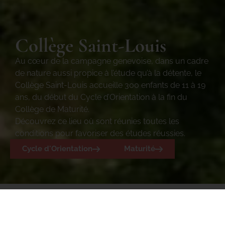
Collège Saint-Louis
Au cœur de la campagne genevoise, dans un cadre
de nature aussi propice à l’étude qu’à la détente, le
Collège Saint-Louis accueille 300 enfants de 11 à 19
ans, du début du Cycle d’Orientation à la fin du
Collège de Maturité.
Découvrez ce lieu où sont réunies toutes les
conditions pour favoriser des études réussies.
Cycle d'Orientation
Maturité
Découvrir Saint-Louis